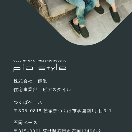
当社が個人情報を収集・利用する目的は，以下のとお
りです。
（1）ユーザーに自分の登録情報の閲覧や修正，利用状
況の閲覧を行っていただくために，氏名，住所，連絡
先，支払方法などの登録情報，利用されたサービスや
購入された商品，およびそれらの代金などに関する情
報を表示する目的
（2）ユーザーにお知らせや連絡をするためにメール
アドレスを利用する場合やユーザーに商品を送付した
り必要に応じて連絡したりするため，氏名や住所など
の連絡先情報を利用する目的
（3）ユーザーの本人確認を行うために，氏名，生年
月日，住所，電話番号，銀行口座番号，クレジットカ
株式会社 鶴亀
ード番号，運転免許証番号，配達証明付き郵便の到達
住宅事業部 ピアスタイル
結果などの情報を利用する目的
（4）ユーザーに代金を請求するために，購入された
つくばベース
商品名や数量，利用されたサービスの種類や期間，回
〒305-0818 茨城県つくば市学園南1丁目3-1
数，請求金額，氏名，住所，銀行口座番号やクレジッ
トカード番号などの支払に関する情報などを利用する
石岡ベース
目的
〒315-0001 茨城県石岡市石岡13466-2
（5）ユーザーが簡便にデータを入力できるようにす