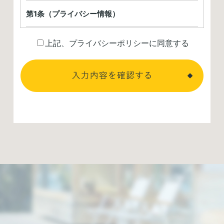
第1条（プライバシー情報）
プライバシー情報のうち「個人情報」とは，個人情報
上記、プライバシーポリシーに同意する
保護法にいう「個人情報」を指すものとし，生存する
個人に関する情報であって，当該情報に含まれる氏
名，生年月日，住所，電話番号，連絡先その他の記述
等により特定の個人を識別できる情報を指します。
プライバシー情報のうち「履歴情報および特性情報」
とは，上記に定める「個人情報」以外のものをいい，
ご利用いただいたサービスやご購入いただいた商品，
ご覧になったページや広告の履歴，ユーザーが検索さ
れた検索キーワード，ご利用日時，ご利用の方法，ご
利用環境，郵便番号や性別，職業，年齢，ユーザーの
IPアドレス，クッキー情報，位置情報，端末の個体識
別情報などを指します。
第２条（プライバシー情報の収集方法）
当社は，ユーザーが利用登録をする際に氏名，生年月