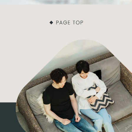
日，住所，電話番号，メールアドレス，銀行口座番
号，クレジットカード番号，運転免許証番号などの個
人情報をお尋ねすることがあります。また，ユーザー
と提携先などとの間でなされたユーザーの個人情報を
含む取引記録や，決済に関する情報を当社の提携先
（情報提供元，広告主，広告配信先などを含みます。
以下，｢提携先｣といいます。）などから収集すること
があります。
当社は，ユーザーについて，利用したサービスやソフ
トウエア，購入した商品，閲覧したページや広告の履
歴，検索した検索キーワード，利用日時，利用方法，
利用環境（携帯端末を通じてご利用の場合の当該端末
の通信状態，利用に際しての各種設定情報なども含み
ます），IPアドレス，クッキー情報，位置情報，端末
の個体識別情報などの履歴情報および特性情報を，ユ
ーザーが当社や提携先のサービスを利用しまたはペー
ジを閲覧する際に収集します。
第３条（個人情報を収集・利用する目的）