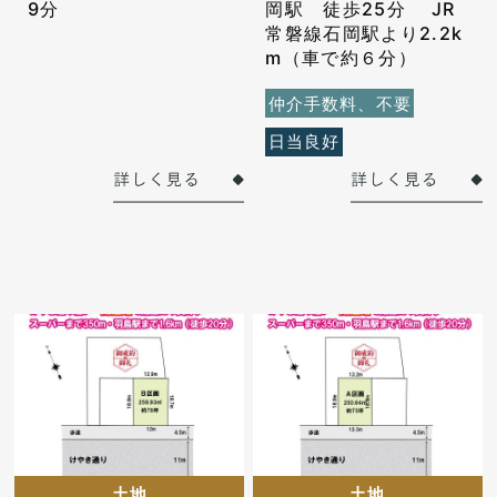
9分
岡駅 徒歩25分 JR
常磐線石岡駅より2.2k
m（車で約６分）
仲介手数料、不要
日当良好
土地
土地