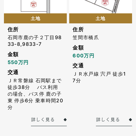
土地
土地
住所
住所
石岡市鹿の子２丁目98
笠間市橋爪
33-8,9833-7
金額
金額
600万円
550万円
交通
交通
ＪＲ水戸線 宍戸 徒歩1
ＪＲ常磐線 石岡駅まで
7分
徒歩38分 バス利用
の場合、バス停 鹿の子
東 停歩6分 乗車時間20
分