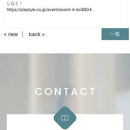
しなく！
https://piastyle.co.jp/event/event-4-bc8804
一覧
< new
back >